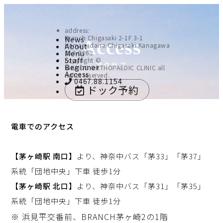
address:
Branch Chigasaki 2-1F 3-1
N
ews
Access
Hamamidaira Chigasaki Kanagawa
A
bout
M
253-0062
enu
S
taff
copyright ©
アクセス
B
eginner
NIKAIDO ORTHOPAEDIC CLINIC all
A
ccess
rights reserved.
0467.88.1154
ドック予約
電車でのアクセス
【茅ヶ崎駅 南口】
より、神奈中バス「茅33」「茅37」
系統「団地中央」下車 徒歩1分
【茅ヶ崎駅 北口】
より、神奈中バス「茅31」「茅35」
系統「団地中央」下車 徒歩1分
※ 浜見平交番前、BRANCH茅ヶ崎2の1階